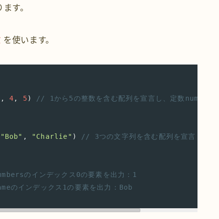
ります。
数
を使います。
3
, 
4
, 
5
) 
// 1から5の整数を含む配列を宣言し、定数number
 
"Bob"
, 
"Charlie"
) 
// 3つの文字列を含む配列を宣言し、定数
numbersのインデックス0の要素を出力：1
nameのインデックス1の要素を出力：Bob