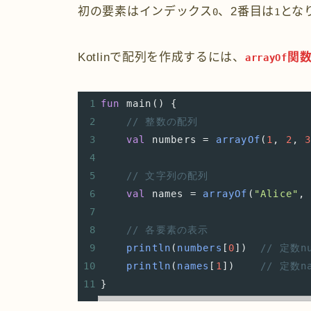
初の要素はインデックス
、2番目は
とな
0
1
Kotlinで配列を作成するには、
関
arrayOf
1
fun
main
() {
2
// 整数の配列
3
val
numbers
=
arrayOf
(
1
, 
2
, 
4
5
// 文字列の配列
6
val
names
=
arrayOf
(
"Alice"
,
7
8
// 各要素の表示
9
println
(
numbers
[
0
])  
// 定数
10
println
(
names
[
1
])    
// 定数
11
}