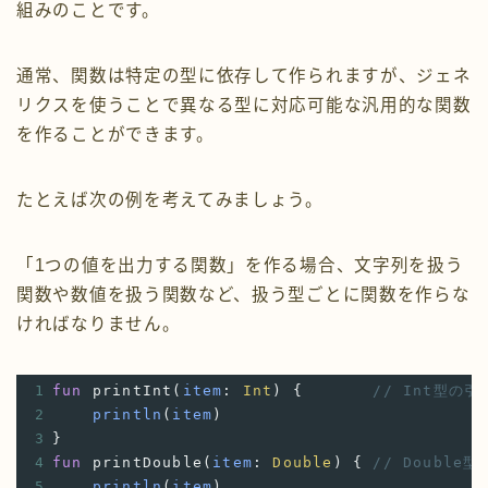
組みのことです。
通常、関数は特定の型に依存して作られますが、ジェネ
リクスを使うことで異なる型に対応可能な汎用的な関数
を作ることができます。
たとえば次の例を考えてみましょう。
「1つの値を出力する関数」を作る場合、文字列を扱う
関数や数値を扱う関数など、扱う型ごとに関数を作らな
ければなりません。
1
fun
printInt
(
item
: 
Int
) {
// Int型の
2
println
(
item
)
3
}
4
fun
printDouble
(
item
: 
Double
) {
// Double
5
println
(
item
)