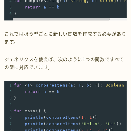
4
fun
compareString
(
a
: 
String
, 
b
: 
String
): 
Bo
5
return
a
==
b
6
}
これでは扱う型ごとに新しい関数を作成する必要があり
ます。
ジェネリクスを使えば、次のように1つの関数ですべて
の型に対応できます。
1
fun
<
T
>
compareItems
(
a
: 
T
, 
b
: 
T
): 
Boolean
 {
2
return
a
==
b
3
}
4
5
fun
main
() {
6
println
(
compareItems
(
1
, 
1
))
7
println
(
compareItems
(
"Hello"
, 
"Hi"
))
8
println
(
compareItems
(
3.14
, 
3.14
))