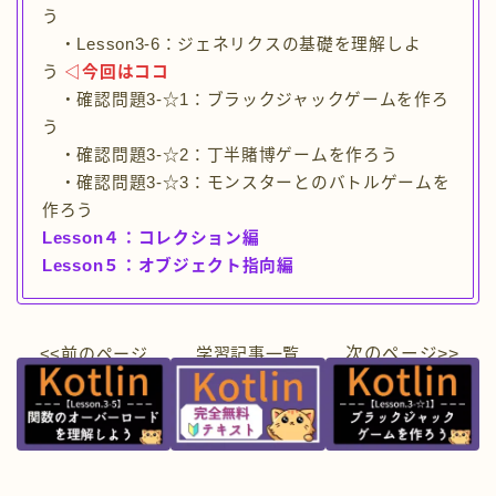
う
・Lesson3-6：ジェネリクスの基礎を理解しよ
う
◁今回はココ
・確認問題3-☆1：ブラックジャックゲームを作ろ
う
・確認問題3-☆2：丁半賭博ゲームを作ろう
・確認問題3-☆3：モンスターとのバトルゲームを
作ろう
Lesson４：コレクション編
Lesson５：オブジェクト指向編
<<前のページ
学習
記事一覧
次のページ>>