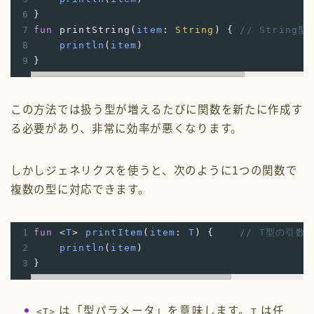
6
}
7
fun
printString
(
item
: 
String
) {
// String
8
println
(
item
)
9
}
この方法では扱う型が増えるたびに関数を新たに作成す
る必要があり、非常に効率が悪くなります。
しかしジェネリクスを使うと、次のように1つの関数で
複数の型に対応できます。
1
fun
<
T
>
printItem
(
item
: 
T
) {
// T型の引数
2
println
(
item
)
3
}
は「型パラメータ」を意味します。
は任
<T>
T