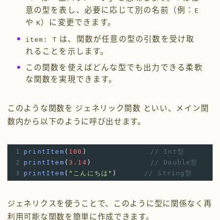
意の型を表し、必要に応じて別の名前（例：
E
や
）に変更できます。
K
は、関数が任意の型の引数を受け取
item: T
れることを示します。
この関数を使えばどんな型でも出力できる柔軟
な関数を実現できます。
このような関数を ジェネリック関数 といい、メイン関
数内から以下のように呼び出せます。
1
printItem
(
100
)
// Int型
2
printItem
(
3.14
)
// Double型
3
printItem
(
"こんにちは"
)
// String型
ジェネリクスを使うことで、このように型に関係なく再
利用可能な関数を簡単に作成できます。