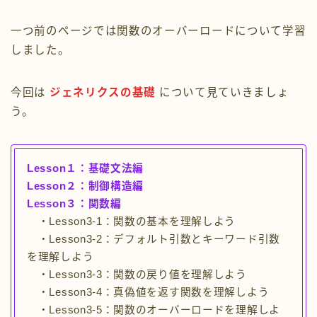
レッスン５：オブジェクト指向編
一つ前のページでは関数のオーバーロードについて学習
しました。
Kotlinで色々なゲームを作ろう
今回は
ジェネリクスの基礎
について見ていきましょ
Kotlin以外の言語の紹介
う。
お問い合わせフォーム
Lesson１：基礎文法編
Lesson２：制御構造編
Lesson３：関数編
・Lesson3-1：関数の基本を理解しよう
・Lesson3-2：デフォルト引数とキーワード引数
を理解しよう
・Lesson3-3：関数の戻り値を理解しよう
・Lesson3-4：真偽値を返す関数を理解しよう
・Lesson3-5：関数のオーバーロードを理解しよ