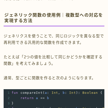
ジェネリック関数の使用例｜複数型への対応を
実現する方法
ジェネリクスを使うことで、同じロジックを異なる型で
再利用できる汎用的な関数を作成できます。
たとえば「2つの値を比較して同じかどうかを確認する
関数」を考えてみましょう。
通常、型ごとに関数を作ると次のようになります。
1
fun
compareInt
(
a
: 
Int
, 
b
: 
Int
): 
Boolean
 {
2
return
a
==
b
3
}