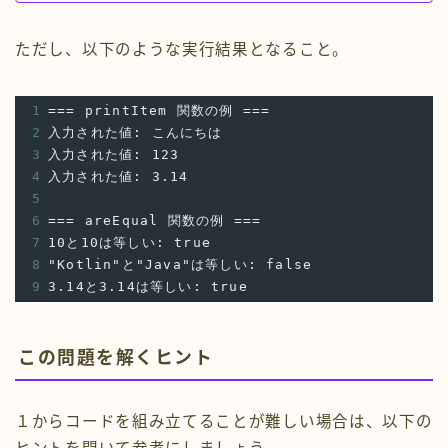
ただし、以下のような実行結果となること。
1
=== printItem 関数の例 ===
2
入力された値: こんにちは
3
入力された値: 123
4
入力された値: 3.14
5
6
=== areEqual 関数の例 ===
7
10と10は等しい: true
8
"Kotlin"と"Java"は等しい: false
9
3.14と3.14は等しい: true
この問題を解くヒント
１からコードを組み立てることが難しい場合は、以下の