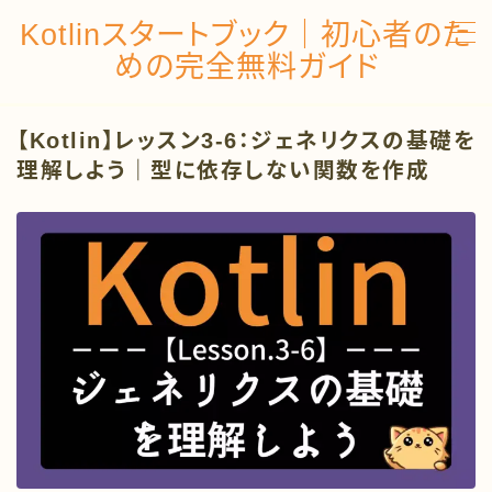
Kotlinスタートブック｜初心者のた
めの完全無料ガイド
MENU
【Kotlin】レッスン3-6：ジェネリクスの基礎を
トップページ
理解しよう｜型に依存しない関数を作成
Kotlinの開発環境を構築しよう
レッスン１：基礎文法編
レッスン２：制御構造編
レッスン３：関数編
レッスン４：コレクション編