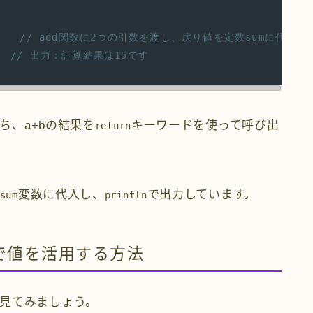
// add関数に2つの引数を渡し、戻り値を定数sumに代入
  
// 出力：計算結果は15です
ち、a+bの結果を
キーワードを使って呼び出
return
変数に代入し、
で出力しています。
sum
println
で値を活用する方法
見てみましょう。