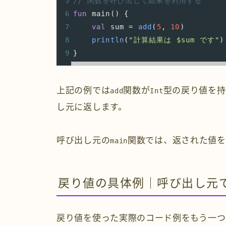
5
// 関数を呼び出して結果を利用する
6
fun
main
() {
7
val
sum
=
add
(
5
, 
10
)
8
println
(
"計算結果は $sum です"
)
9
}
上記の例では
関数が
型の戻り値を持
add
Int
し元に返します。
呼び出し元の
関数では、返された値を
main
戻り値の具体例｜呼び出し元
戻り値を使った実際のコード例をもう一つ