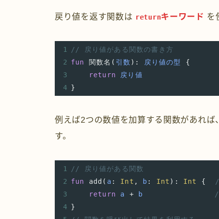
戻り値を返す関数は
キーワード
を
return
1
// 戻り値がある関数の書き方
2
fun
関数名
(
引数
): 
戻り値の型
 {
3
return
戻り値
4
}
例えば2つの数値を加算する関数があれば
す。
1
// 戻り値がある関数
2
fun
add
(
a
: 
Int
, 
b
: 
Int
): 
Int
 {
3
return
a
+
b
4
}