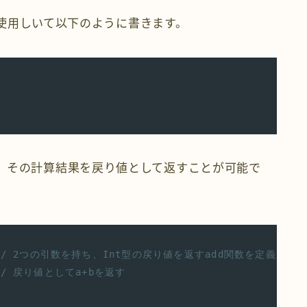
使用しいて以下のように書きます。
、その計算結果を戻り値として返すことが可能で
// 2つの引数を持ち、Int型の戻り値を返すadd関数を定義
// 戻り値としてa+bを返す