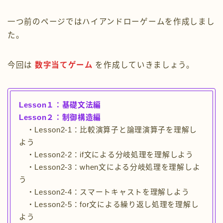
レッスン５：オブジェクト指向編
一つ前のページではハイアンドローゲームを作成しまし
た。
Kotlinで色々なゲームを作ろう
今回は
数字当てゲーム
を作成していきましょう。
Kotlin以外の言語の紹介
お問い合わせフォーム
Lesson１：基礎文法編
Lesson２：制御構造編
・Lesson2-1：比較演算子と論理演算子を理解し
よう
・Lesson2-2：if文による分岐処理を理解しよう
・Lesson2-3：when文による分岐処理を理解しよ
う
・Lesson2-4：スマートキャストを理解しよう
・Lesson2-5：for文による繰り返し処理を理解し
よう