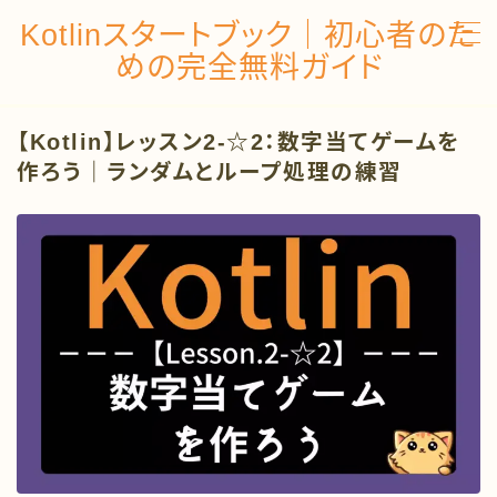
Kotlinスタートブック｜初心者のた
めの完全無料ガイド
MENU
【Kotlin】レッスン2-☆2：数字当てゲームを
トップページ
作ろう｜ランダムとループ処理の練習
Kotlinの開発環境を構築しよう
レッスン１：基礎文法編
レッスン２：制御構造編
レッスン３：関数編
レッスン４：コレクション編