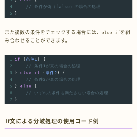
4
// 条件が偽（false）の場合の処理
5
}
また複数の条件をチェックする場合には、
を組
else if
み合わせることができます。
1
if
 (
条件1
) {
2
// 条件1が真の場合の処理
3
} 
else
if
 (
条件2
) {
4
// 条件2が真の場合の処理
5
} 
else
 {
6
// いずれの条件も満たさない場合の処理
7
}
if文による分岐処理の使用コード例