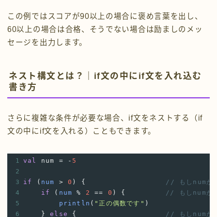
この例ではスコアが90以上の場合に褒め言葉を出し、
60以上の場合は合格、そうでない場合は励ましのメッ
セージを出力します。
ネスト構文とは？｜if文の中にif文を入れ込む
書き方
さらに複雑な条件が必要な場合、if文をネストする（if
文の中にif文を入れる）こともできます。
1
val
num
=
-
5
2
3
if
 (
num
>
0
) {
// もしnum
4
if
 (
num
%
2
==
0
) {
// もしnum
5
println
(
"正の偶数です"
)
6
    } 
else
 {
// もしnum