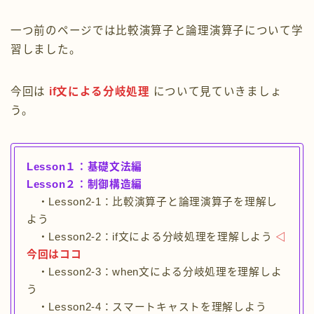
レッスン５：オブジェクト指向編
一つ前のページでは比較演算子と論理演算子について学
習しました。
Kotlinで色々なゲームを作ろう
今回は
if文による分岐処理
について見ていきましょ
Kotlin以外の言語の紹介
う。
お問い合わせフォーム
Lesson１：基礎文法編
Lesson２：制御構造編
・Lesson2-1：比較演算子と論理演算子を理解し
よう
・Lesson2-2：if文による分岐処理を理解しよう
◁
今回はココ
・Lesson2-3：when文による分岐処理を理解しよ
う
・Lesson2-4：スマートキャストを理解しよう