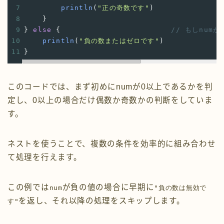
7
println
(
"正の奇数です"
)
8
    }
9
} 
else
 {
// もしnumが
10
println
(
"負の数またはゼロです"
)
11
}
このコードでは、まず初めにnumが0以上であるかを判
定し、0以上の場合だけ偶数か奇数かの判断をしていま
す。
ネストを使うことで、複数の条件を効率的に組み合わせ
て処理を行えます。
この例では
が負の値の場合に早期に
num
"負の数は無効で
を返し、それ以降の処理をスキップします。
す"