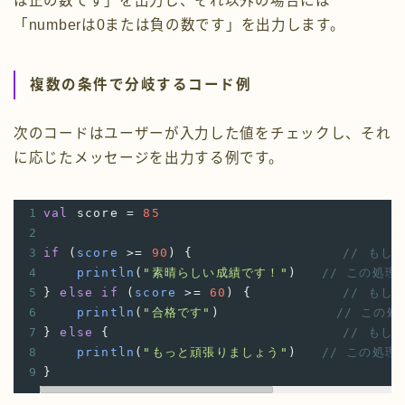
は正の数です」を出力し、それ以外の場合には
「numberは0または負の数です」を出力します。
複数の条件で分岐するコード例
次のコードはユーザーが入力した値をチェックし、それ
に応じたメッセージを出力する例です。
1
val
score
=
85
2
3
if
 (
score
>=
90
) {
// もし
4
println
(
"素晴らしい成績です！"
)
// この処理
5
} 
else
if
 (
score
>=
60
) {
// もし
6
println
(
"合格です"
)
// この
7
} 
else
 {
// もし
8
println
(
"もっと頑張りましょう"
)   
// この処理
9
}