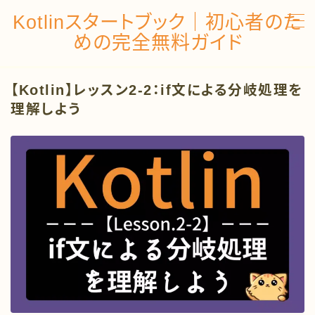
Kotlinスタートブック｜初心者のた
めの完全無料ガイド
MENU
【Kotlin】レッスン2-2：if文による分岐処理を
トップページ
理解しよう
Kotlinの開発環境を構築しよう
レッスン１：基礎文法編
レッスン２：制御構造編
レッスン３：関数編
レッスン４：コレクション編