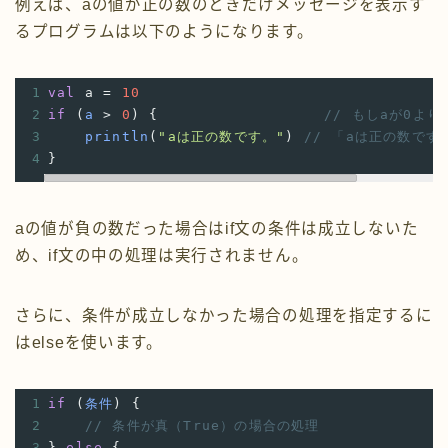
例えば、aの値が正の数のときだけメッセージを表示す
るプログラムは以下のようになります。
1
val
a
=
10
2
if
 (
a
>
0
) {
// もしaが0よ
3
println
(
"aは正の数です。"
)
// 「aは正の数です
4
}
aの値が負の数だった場合はif文の条件は成立しないた
め、if文の中の処理は実行されません。
さらに、条件が成立しなかった場合の処理を指定するに
はelseを使います。
1
if
 (
条件
) {
2
// 条件が真（True）の場合の処理
3
} 
else
 {